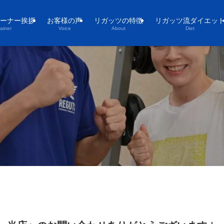
ーナー挨拶
お客様の声
リガッツの特徴
リガッツ流ダイエッ
rainer
Voice
About
Diet