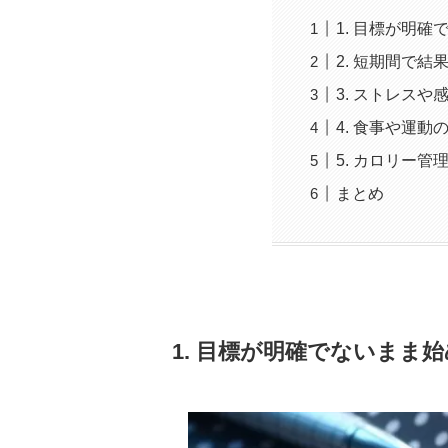
1. 目標が明
2. 短期間で
3. ストレス
4. 食事や運
5. カロリー管
まとめ
1. 目標が明確でないまま