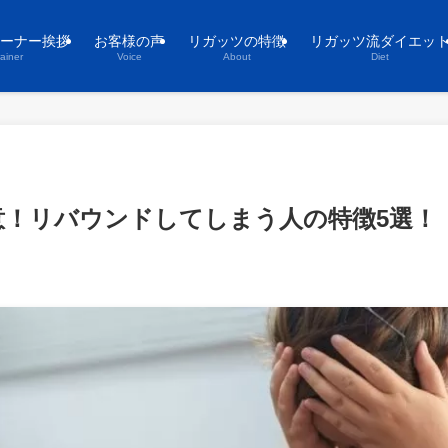
ーナー挨拶
お客様の声
リガッツの特徴
リガッツ流ダイエッ
rainer
Voice
About
Diet
意！リバウンドしてしまう人の特徴5選！