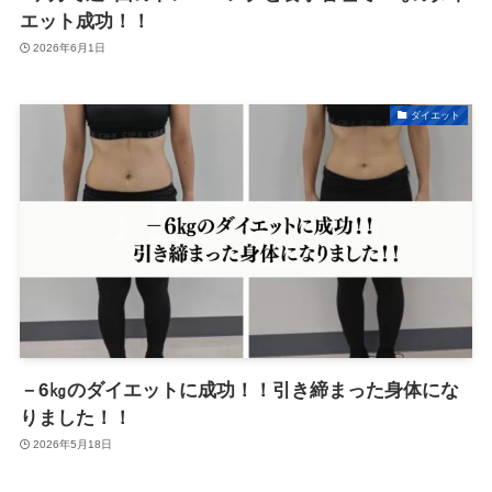
エット成功！！
2026年6月1日
ダイエット
－6㎏のダイエットに成功！！引き締まった身体にな
りました！！
2026年5月18日