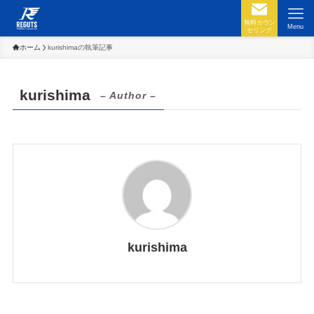
無料カウン
Menu
セリング
ホーム
kurishimaの執筆記事
kurishima
– Author –
kurishima