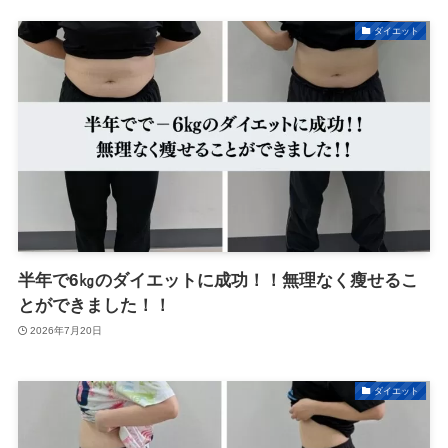
ダイエット
半年で6㎏のダイエットに成功！！無理なく瘦せるこ
とができました！！
2026年7月20日
ダイエット