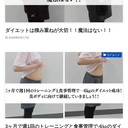
ダイエットは積み重ねが大切！！魔法はない！！
2026年6月17日
ダイエット
3ヶ月で週1回のトレーニングと食事管理で-6㎏のダイ