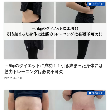
ダイエット
－5㎏のダイエットに成功！！引き締まった身体には
筋力トレーニングは必要不可欠！！
2026年5月4日
ダイエット