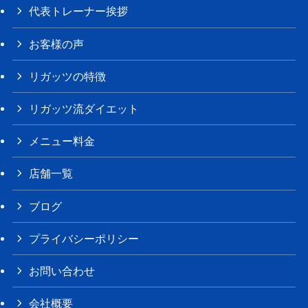
代表トレーナー挨拶
お客様の声
リガッツの特徴
リガッツ流ダイエット
メニュー料金
店舗一覧
ブログ
プライバシーポリシー
お問い合わせ
会社概要