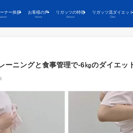
ーナー挨拶
お客様の声
リガッツの特徴
リガッツ流ダイエッ
rainer
Voice
About
Diet
トレーニングと食事管理で-6㎏のダイエッ
日