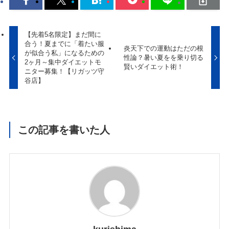
【先着5名限定】まだ間に
合う！夏までに「着たい服
炎天下での運動はただの根
が似合う私」になるための
性論？暑い夏をを乗り切る
2ヶ月～集中ダイエットモ
賢いダイエット術！
ニター募集！【リガッツ守
谷店】
この記事を書いた人