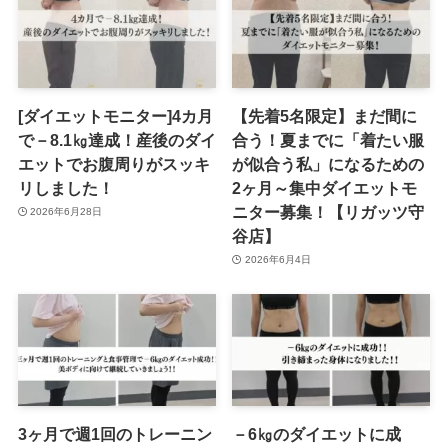
[ダイエットモニター]4カ月
【先着5名限定】まだ間に
で－8.1㎏達成！産後のダイ
合う！夏までに「着たい服
エットでお腹周りがスッキ
が似合う私」になるための
リしました！
2ヶ月～集中ダイエットモ
ニター募集！【リガッツ守
2026年6月28日
谷店】
2026年6月4日
3ヶ月で週1回のトレーニン
－6㎏のダイエットに成