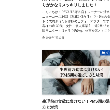
りがかなりスッキリしました！
こんにちは！REGUTS守谷店トレーナーの清水
ニターコース24回（週2回×3カ月）で－9㎏の
トに成功されたお客様のビフォーアフターです
客様の声 30代 女性 個人事業主 週2回×3カ
回モニター） 3ヶ月で約9kg、体重を落とすことが
2025年7月10日
ダ
生理前の食欲に負けない！PMS期の
方と対策