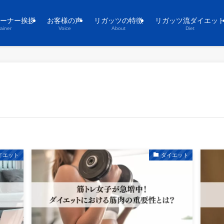
ーナー挨拶
お客様の声
リガッツの特徴
リガッツ流ダイエッ
rainer
Voice
About
Diet
イエット
ダイエット