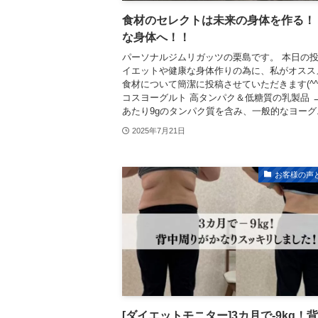
食材のセレクトは未来の身体を作る！
な身体へ！！
パーソナルジムリガッツの栗島です。 本日の
イエットや健康な身体作りの為に、私がオスス
食材について簡潔に投稿させていただきます(^^)
コスヨーグルト 高タンパク＆低糖質の乳製品 → 
あたり9gのタンパク質を含み、一般的なヨーグ..
2025年7月21日
お客様の声
[ダイエットモニター]3カ月で-9kg！