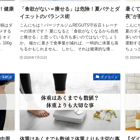
！健康
「食欲がない＝痩せる」は危険！夏バテとダ
暑く
イエットのバランス術
夜”が
投稿はダ
こんにちは！パーソナルジムREGUTS守谷店トレーナ
こんに
メする
ーの清水です！ 夏になると「食欲がなくなるから自然
夏のダ
 オイ
と痩せる」と思っている方も多いのではないでしょう
多いの
100g
か。 確かに暑さで食事量が減れば、一時的に体重も落
運動す
.
ちるかもしれません。 しかし、それは健康的な痩...
ちょっ
2025年7月21日
2025
と体験談
ダイエット
背中周
体重はあくまでも数値？体重よりも大切な事
【ダイ