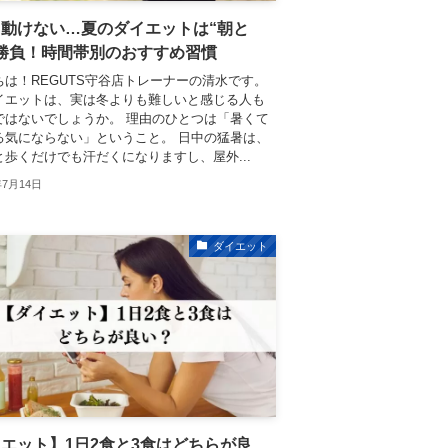
て動けない…夏のダイエットは“朝と
勝負！時間帯別のおすすめ習慣
ちは！REGUTS守谷店トレーナーの清水です。
イエットは、実は冬よりも難しいと感じる人も
ではないでしょうか。 理由のひとつは「暑くて
る気にならない」ということ。 日中の猛暑は、
と歩くだけでも汗だくになりますし、屋外...
年7月14日
ダイエット
エット】1日2食と3食はどちらが良