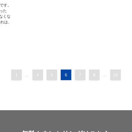
水です。
った
なくな
これは、
1
...
4
5
6
7
8
...
16