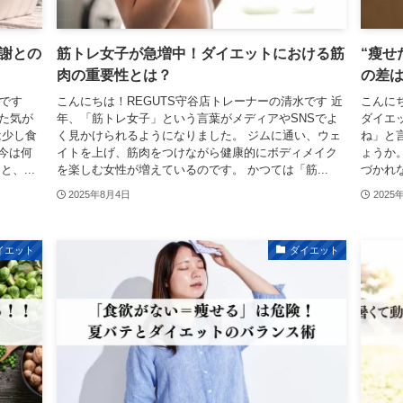
謝との
筋トレ女子が急増中！ダイエットにおける筋
“瘦せ
肉の重要性とは？
の差
水です
こんにちは！REGUTS守谷店トレーナーの清水です 近
こんに
た気が
年、「筋トレ女子」という言葉がメディアやSNSでよ
ダイエ
は少し食
く見かけられるようになりました。 ジムに通い、ウェ
ね」と
今は何
イトを上げ、筋肉をつけながら健康的にボディメイク
ょうか
、...
を楽しむ女性が増えているのです。 かつては「筋...
づかれ
2025年8月4日
2025
イエット
ダイエット