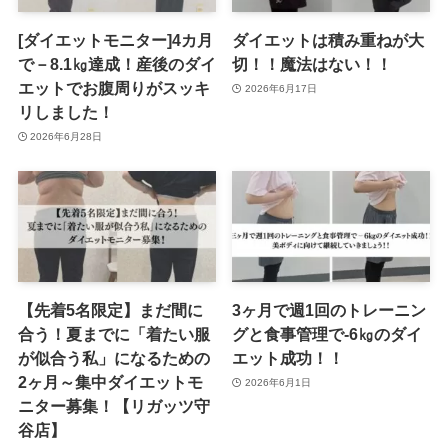
[ダイエットモニター]4カ月
ダイエットは積み重ねが大
で－8.1㎏達成！産後のダイ
切！！魔法はない！！
エットでお腹周りがスッキ
2026年6月17日
リしました！
2026年6月28日
【先着5名限定】まだ間に
3ヶ月で週1回のトレーニン
合う！夏までに「着たい服
グと食事管理で-6㎏のダイ
が似合う私」になるための
エット成功！！
2ヶ月～集中ダイエットモ
2026年6月1日
ニター募集！【リガッツ守
谷店】