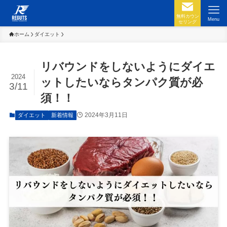
無料カウン
Menu
セリング
ホーム
ダイエット
リバウンドをしないようにダイエ
2024
ットしたいならタンパク質が必
3/11
須！！
2024年3月11日
ダイエット
新着情報