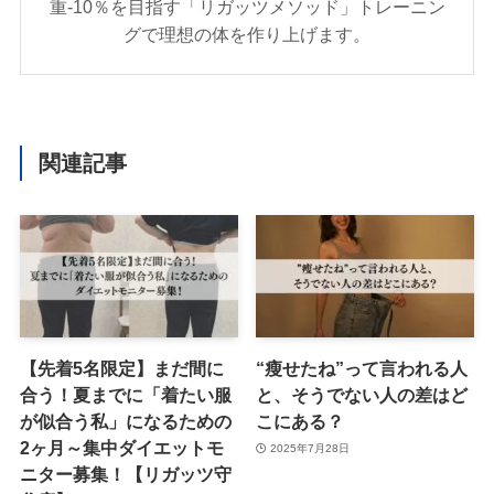
重-10％を目指す「リガッツメソッド」トレーニン
グで理想の体を作り上げます。
関連記事
【先着5名限定】まだ間に
“瘦せたね”って言われる人
合う！夏までに「着たい服
と、そうでない人の差はど
が似合う私」になるための
こにある？
2ヶ月～集中ダイエットモ
2025年7月28日
ニター募集！【リガッツ守