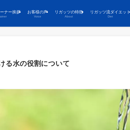
ーナー挨拶
お客様の声
リガッツの特徴
リガッツ流ダイエッ
rainer
Voice
About
Diet
ける水の役割について