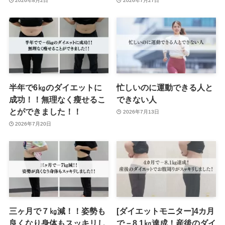
2026年8月2日
2026年7月27日
半年で6㎏のダイエットに
忙しいのに運動できる人と
成功！！無理なく瘦せるこ
できない人
とができました！！
2026年7月13日
2026年7月20日
三ヶ月で７㎏減！！姿勢も
[ダイエットモニター]4カ月
良くなり身体もスッキリし
で－8.1㎏達成！産後のダイ