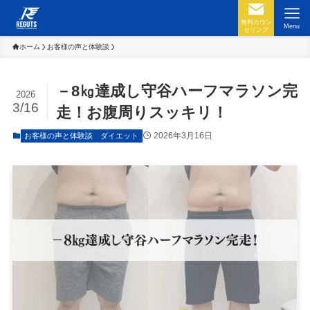
無料カウン
Menu
セリング
ホーム
お客様の声と体験談
－8㎏達成し守谷ハーフマラソン完
2026
3/16
走！お腹周りスッキリ！
2026年3月16日
お客様の声と体験談
ダイエット