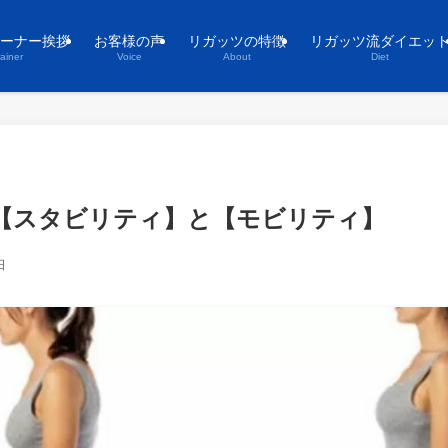
ーナー挨拶
お客様の声
リガッツの特徴
リガッツ流ダイエッ
rainer
Voice
About
Diet
【スタビリティ】と【モビリティ】
日