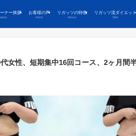
ーナー挨拶
お客様の声
リガッツの特徴
リガッツ流ダイエッ
rainer
Voice
About
Diet
0代女性、短期集中16回コース、2ヶ月間半