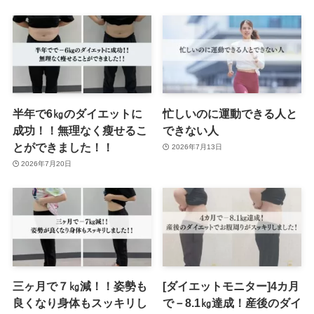
半年で6㎏のダイエットに
忙しいのに運動できる人と
成功！！無理なく瘦せるこ
できない人
とができました！！
2026年7月13日
2026年7月20日
三ヶ月で７㎏減！！姿勢も
[ダイエットモニター]4カ月
良くなり身体もスッキリし
で－8.1㎏達成！産後のダイ