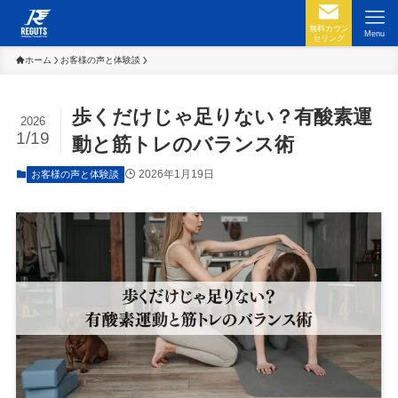
無料カウン
Menu
セリング
ホーム
お客様の声と体験談
歩くだけじゃ足りない？有酸素運
2026
1/19
動と筋トレのバランス術
2026年1月19日
お客様の声と体験談